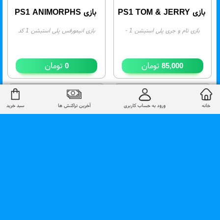
بازی PS1 TOM & JERRY
بازی PS1 ANIMORPHS
بازی تام و جری پلی استیشن 1
-
بازی انیمورفس پلی استیشن 1 کد
موجودی:
3
285
- موجودی:
0
تومان
تومان
0
85,000
به زودی
موجود
خانه
ورود به حساب کاربری
آخرین تراکنش ها
سبد خرید
بازی PS1 The City of Lost
بازی PS1 SILENT HILL کد
D16
Children