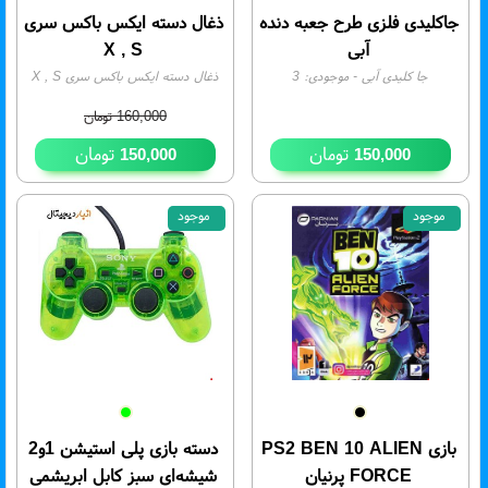
جاکلیدی فلزی طرح جعبه دنده
ذغال دسته ایکس باکس سری
آبی
X , S
جا کلیدی آبی
- موجودی:
3
ذغال دسته ایکس باکس سری X , S
- موجودی:
5
160,000
تومان
تومان
تومان
150,000
150,000
موجود
موجود
4%
بازی PS2 BEN 10 ALIEN
دسته بازی پلی استیشن 1و2
FORCE پرنیان
شیشه‌ای سبز کابل ابریشمی