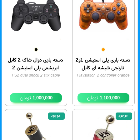
دسته بازی پلی استیشن 1و2
دسته بازی دوال شاک 2 کابل
نارنجی شیشه ای کابل
ابریشمی پلی استیشن 2
ابریشمی ICE دار
PS2 dual shock 2 silk cable
Playstation 2 controller orange
glass silk cable
- موجودی:
3
controller مشکی
- موجودی:
50
تومان
تومان
1,000,000
1,100,000
موجود
موجود