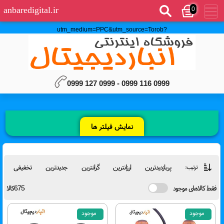
0
anbaredigital.ir
?utm_medium=PPC&utm_source=Torob
0999 116 0999 - 0999 127 0999
نمایش فیلتر ها
پربازدیدترین
ارزانترین
گرانترین
جدیدترین
تخفیفی
ترتیب:
فقط کالاهای موجود
675کالا
موجود
موجود