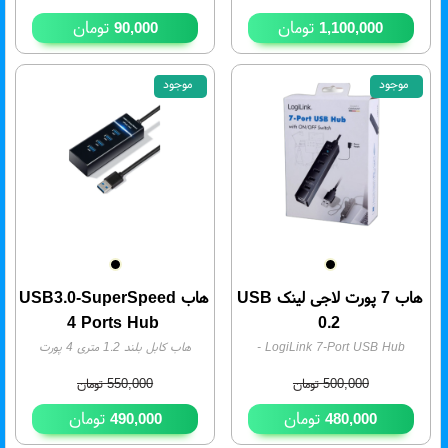
تومان
تومان
90,000
1,100,000
موجود
موجود
4%
هاب 7 پورت لاجی لینک USB
هاب USB3.0-SuperSpeed
4 Ports Hub
0.2
LogiLink 7-Port USB Hub
-
هاب کابل بلند 1.2 متری 4 پورت
موجودی:
1
USB مشکی
- موجودی:
2
500,000
تومان
550,000
تومان
تومان
تومان
490,000
480,000