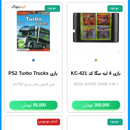
موجود
موجود
بازی 4 لبه سگا کد KC-421
بازی PS2 Turbo Trucks
SEGA SUPER GAME 4 IN 1
بازی کامیون های سریع PS2 کد
KC-421
- موجودی:
2
020118
- موجودی:
1
تومان
تومان
95,000
350,000
موجود
اتمام موجودی